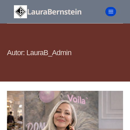
Zum
Inhalt
LauraBernstein
springen
Autor: LauraB_Admin