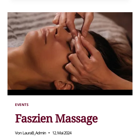
TÜR
,,HALLO
SCHÖNHEIT!“
EVENTS
Faszien Massage
Von
LauraB_Admin
12. Mai 2024