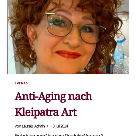
EVENTS
Anti-Aging nach
Kleipatra Art
Von
LauraB_Admin
13. Juli 2024
Einladung zumAloe Vera ProdukteVortrag &