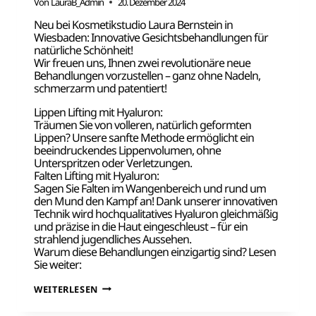
Von
LauraB_Admin
20. Dezember 2024
Neu bei Kosmetikstudio Laura Bernstein in
Wiesbaden: Innovative Gesichtsbehandlungen für
natürliche Schönheit!
Wir freuen uns, Ihnen zwei revolutionäre neue
Behandlungen vorzustellen – ganz ohne Nadeln,
schmerzarm und patentiert!
Lippen Lifting mit Hyaluron:
Träumen Sie von volleren, natürlich geformten
Lippen? Unsere sanfte Methode ermöglicht ein
beeindruckendes Lippenvolumen, ohne
Unterspritzen oder Verletzungen.
Falten Lifting mit Hyaluron:
Sagen Sie Falten im Wangenbereich und rund um
den Mund den Kampf an! Dank unserer innovativen
Technik wird hochqualitatives Hyaluron gleichmäßig
und präzise in die Haut eingeschleust – für ein
strahlend jugendliches Aussehen.
Warum diese Behandlungen einzigartig sind? Lesen
Sie weiter:
NEUES
WEITERLESEN
JAHR,
NEUE
ANGEBOTE!