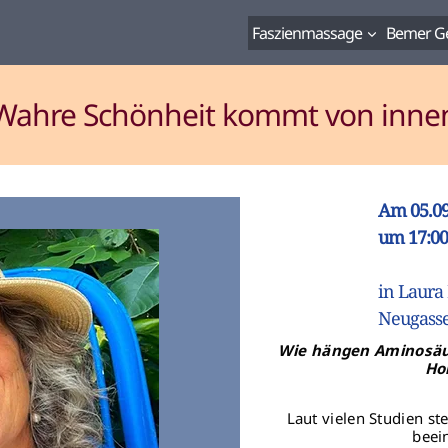
Faszienmassage
Bemer Ge
Wahre Schönheit kommt von inne
Am 05.09
um 17:00
in Laura
Neugasse
Wie hängen Aminosäu
Ho
Laut vielen Studien s
beei