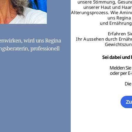
unsere Stimmung, Gesund
unserer Haut und Haare
Alterungsprozess. Wie Amin
uns Regina 
und Ernährungs
Erfahren Si
Ihr Aussehen durch Ernähr
nwirken, wird uns Regina
Gewichtszun
gsberaterin, professionell
Sei dabei und 
Melden Sie 
oder per E-
Die
Zu